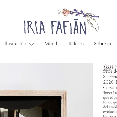
Ilustración
Mural
Talleres
Sobre mí
Inne
2020
Serie d
Selecci
2020. 
Cervan
‘Inner L
que el p
fondo qu
del ambi
evolucio
historias.