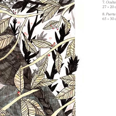
7.
Oculta
27 × 20 
8.
Puerta
65 × 30 