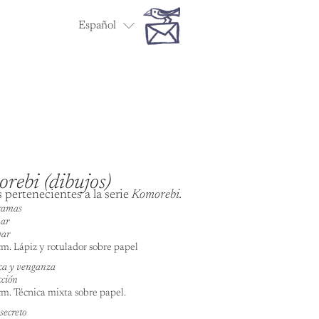
Español
English
rebi (dibujos)
 pertenecientes a la serie
Komorebi.
ramas
ar
var
cm. Lápiz y rotulador sobre papel
ca y venganza
cción
cm. Técnica mixta sobre papel.
secreto