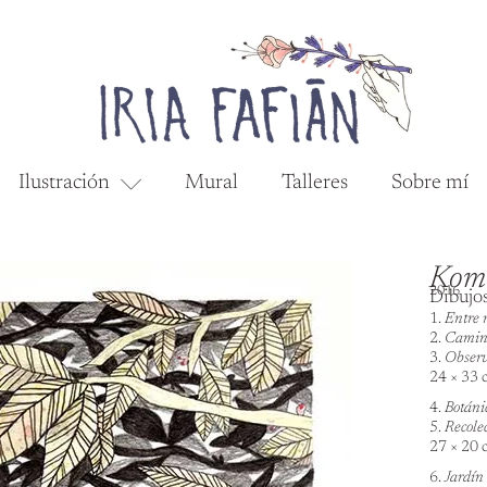
Ilustración
Mural
Talleres
Sobre mí
Komo
2016
Dibujos
1.
Entre 
2.
Camin
3.
Obser
24 × 33 
4.
Botáni
5.
Recole
27 × 20 
6.
Jardín 