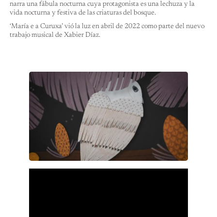
narra una fábula nocturna cuya protagonista es una lechuza y la
vida nocturna y festiva de las criaturas del bosque.
‘María e a Curuxa’ vió la luz en abril de 2022 como parte del nuevo
trabajo musical de Xabier Díaz.