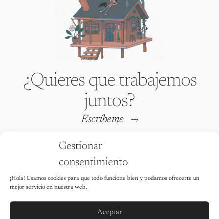
¿Quieres que trabajemos
juntos?
Escríbeme
Gestionar
consentimiento
¡Hola! Usamos cookies para que todo funcione bien y podamos ofrecerte un
Iria Fafián © 2026 All rights
mejor servicio en nuestra web.
reserved
Está totalmente prohibido utilizar
cualquiera de las imágenes de este
sitio web sin el permiso explícito de la
Aceptar
autora.