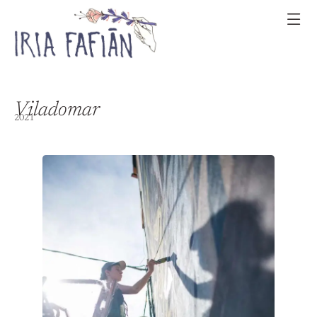
Viladomar
2021