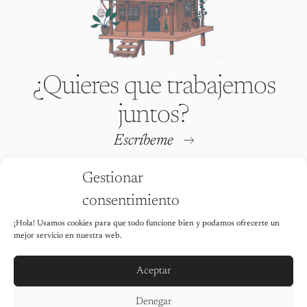
¿Quieres que trabajemos
juntos?
Escríbeme
Gestionar
consentimiento
¡Hola! Usamos cookies para que todo funcione bien y podamos ofrecerte un
Iria Fafián © 2026 All rights
mejor servicio en nuestra web.
reserved
Está totalmente prohibido utilizar
cualquiera de las imágenes de este
sitio web sin el permiso explícito de la
Aceptar
autora.
Aviso legal
Denegar
Política de privacidad