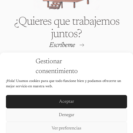
¿Quieres que trabajemos
juntos?
Escríbeme
Gestionar
consentimiento
¡Hola! Usamos cookies para que todo funcione bien y podamos ofrecerte un
Iria Fafián © 2026 All rights
mejor servicio en nuestra web.
reserved
Está totalmente prohibido utilizar
cualquiera de las imágenes de este
sitio web sin el permiso explícito de la
Aceptar
autora.
Aviso legal
Denegar
Política de privacidad
Política de cookies
Ver preferencias
Declaración de accesibilidad