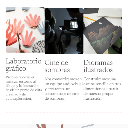
Laboratorio
Cine de
Dioramas
gráfico
sombras
ilustrados
Propuesta de taller
Nos convertiremos en
Construiremos una
mensual en torno al
un equipo audiovisual
escena sencilla en tres
dibujo y la ilustración,
y crearemos un
dimensiones a partir
desde un punto de vista
cortometraje de cine
de nuestra propia
creativo y de
de sombras.
ilustración.
autoexploración.