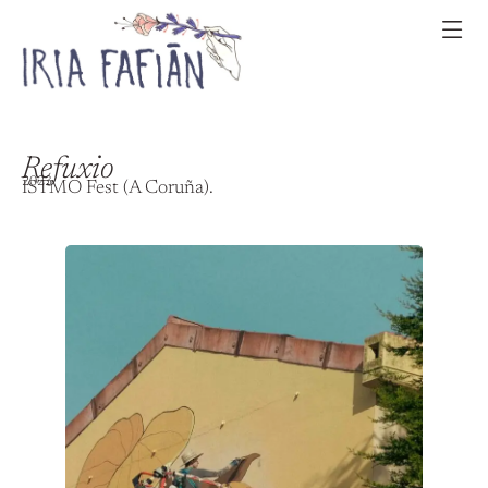
Refuxio
2023
ISTMO Fest (A Coruña).